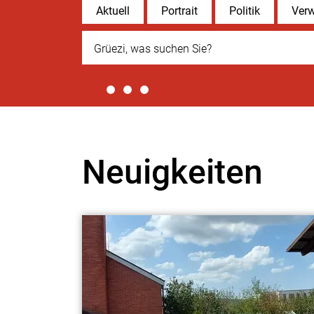
Direktzugriffe
Aktuell
Portrait
Politik
Verw
Suche
Neuigkeiten